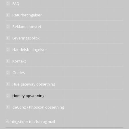
FAQ
Returbetingelser
Reklamationsret
Leveringspolitik
Handelsbetingelser
Kontakt
Guides
Hue gateway opsætning
Homey opsætning
deConz / Phoscon opsætning
Åbningstider telefon og mail