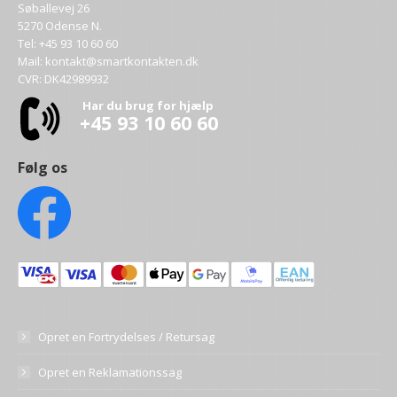
Søballevej 26
5270 Odense N.
Tel:
+45 93 10 60 60
Mail:
kontakt@smartkontakten.dk
CVR: DK42989932
Har du brug for hjælp
+45 93 10 60 60
Følg os
Opret en Fortrydelses / Retursag
Opret en Reklamationssag