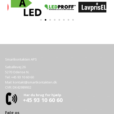
Smartkontakten APS
Søballevej 26
5270 Odense N.
Tel:
+45 93 10 60 60
Mail:
kontakt@smartkontakten.dk
CVR: DK42989932
Har du brug for hjælp
+45 93 10 60 60
Følg os