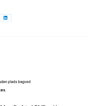
 uden plads bagved.
kes.