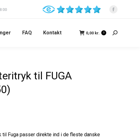
8:00
inger
FAQ
Kontakt
0,00
kr.
0
eritryk til FUGA
50)
 til Fuga passer direkte ind i de fleste danske