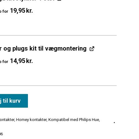
19,95
kr.
b for
 og plugs kit til vægmontering
14,95
kr.
b for
j til kurv
ontakter
,
Homey kontakter
,
Kompatibel med Philips Hue
,
06