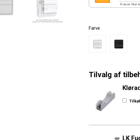
Farve
Tilvalg af tilbe
Klørad
Tilkø
LK Fu