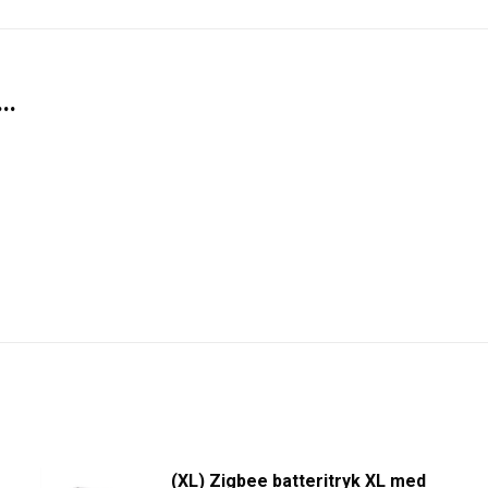
..
(XL) Zigbee batteritryk XL med