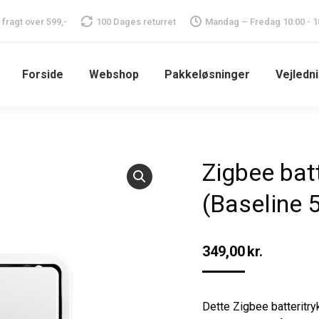
i fragt over 599,-
100 Dages returret
Mandag – Fredag 10:00 - 1
Forside
Webshop
Pakkeløsninger
Vejledn
Zigbee batt
(Baseline 
349,00
kr.
Dette Zigbee batteritryk