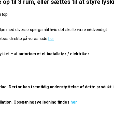
op til 3 rum, eller sættes til at styre lysk
 top.
hjælpe med diverse spørgsmål hvis det skulle være nødvendigt.
øbes direkte på vores side
her
rykket – af
autoriseret el-installatør / elektriker
s Hue. Derfor kan fremtidig understøttelse af dette produkt
tallation. Opsætningsvejledning findes
her