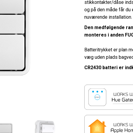
stikkontakter/dåse ind
og på den måde får du 
nuværende installation.
Den medfølgende ram
monteres i anden FU
Batteritrykket er plan 
væg uden plads bagved
CR2430 batteri er ind