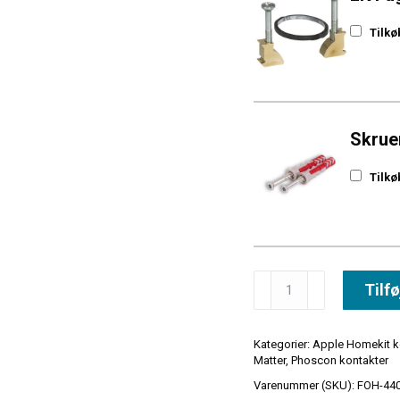
Tilkø
Skruer
Tilkø
Tilfø
Kategorier:
Apple Homekit k
Matter
,
Phoscon kontakter
Varenummer (SKU):
FOH-44