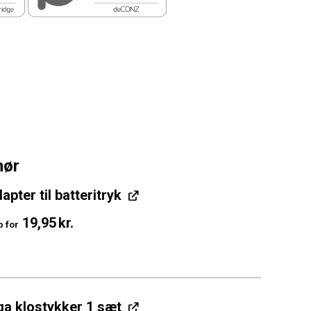
hør
apter til batteritryk
19,95
kr.
b for
ga klostykker 1 sæt