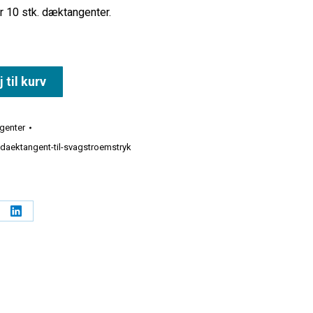
 10 stk. dæktangenter.
j til kurv
genter
daektangent-til-svagstroemstryk