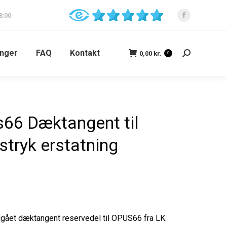
8:00
inger
FAQ
Kontakt
0,00
kr.
0
66 Dæktangent til
tryk erstatning
udgået dæktangent reservedel til OPUS66 fra LK.