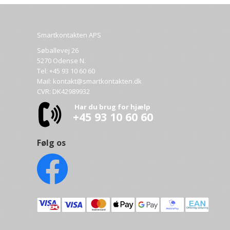
Smartkontakten APS
Søballevej 26
5270 Odense N.
Tel:
+45 93 10 60 60
Mail:
kontakt@smartkontakten.dk
CVR: DK42989932
Har du brug for hjælp
+45 93 10 60 60
Følg os