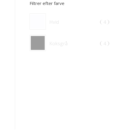
Filtrer efter farve
Hvid
4
Koksgrå
4