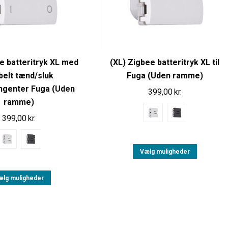
e batteritryk XL med
(XL) Zigbee batteritryk XL til
belt tænd/sluk
Fuga (Uden ramme)
ngenter Fuga (Uden
399,00
kr.
ramme)
399,00
kr.
Vælg muligheder
ælg muligheder