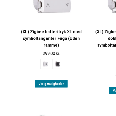
(XL) Zigbee batteritryk XL med
(XL) Zigbe
symboltangenter Fuga (Uden
dob
ramme)
symbolta
399,00
kr.
Vælg muligheder
V