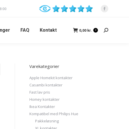
8:00
inger
FAQ
Kontakt
0,00
kr.
0
Varekategorier
Apple Homekit kontakter
Casambi kontakter
Fast lav pris
Homey kontakter
Ikea Kontakter
Kompatibel med Philips Hue
Pakkeløsning
XL kontakter