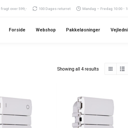
i fragt over 599,-
100 Dages returret
Mandag – Fredag 10:00 - 1
Forside
Webshop
Pakkeløsninger
Vejledn
Showing all 4 results