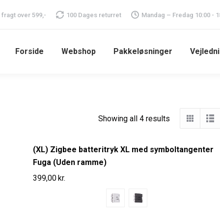
i fragt over 599,-
100 Dages returret
Mandag – Fredag 10:00 - 1
Forside
Webshop
Pakkeløsninger
Vejledn
Showing all 4 results
(XL) Zigbee batteritryk XL med symboltangenter
Fuga (Uden ramme)
399,00
kr.