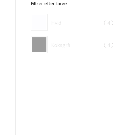
Filtrer efter farve
Hvid
4
Koksgrå
4