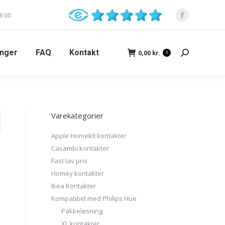
8:00
inger
FAQ
Kontakt
0,00
kr.
0
Varekategorier
Apple Homekit kontakter
Casambi kontakter
Fast lav pris
Homey kontakter
Ikea Kontakter
Kompatibel med Philips Hue
Pakkeløsning
XL kontakter