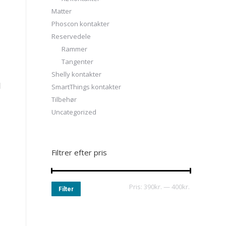
Matter
Phoscon kontakter
Reservedele
Rammer
Tangenter
Shelly kontakter
d
SmartThings kontakter
Tilbehør
Uncategorized
Filtrer efter pris
Pris:
390kr.
—
400kr.
Filter