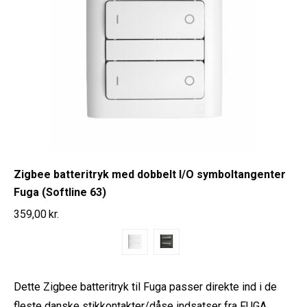
Zigbee batteritryk med dobbelt I/O symboltangenter
Fuga (Softline 63)
359,00
kr.
Dette Zigbee batteritryk til Fuga passer direkte ind i de
fleste danske stikkontakter/dåse indsatser fra FUGA